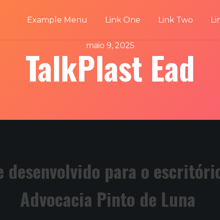
Example Menu
Link One
Link Two
Li
maio 9, 2025
TalkPlast Ead
e desenvolvido para o escritóri
Advocacia Pinto de Luna