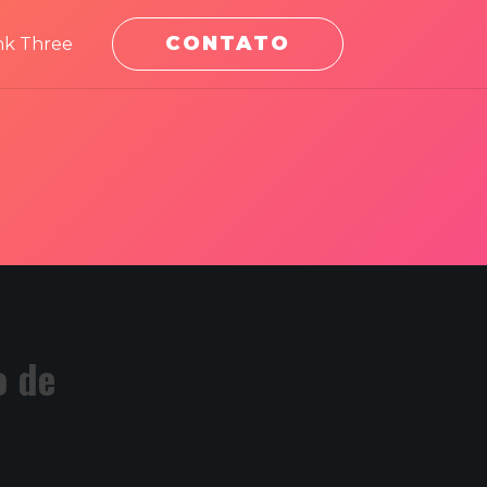
CONTATO
nk Three
o de