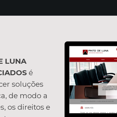
E LUNA
CIADOS
é
cer soluções
ca, de modo a
, os direitos e